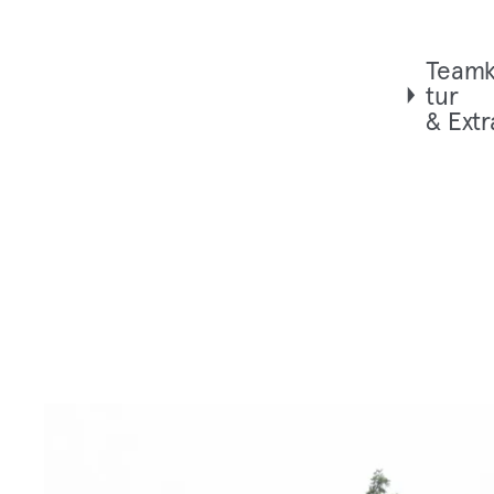
Team­k
tur
& Extr