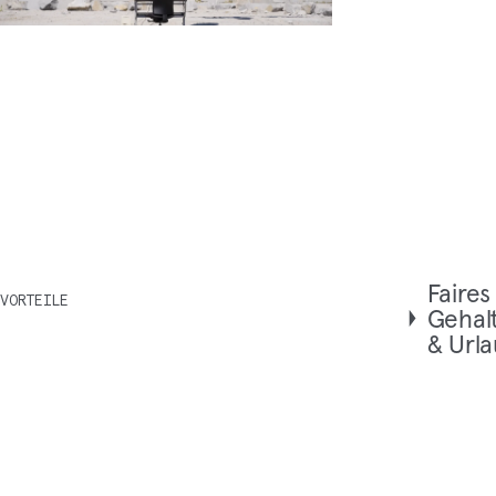
Fai­res
VORTEILE
Gehal
& Url