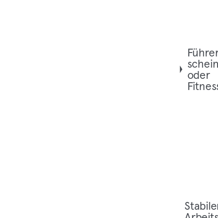
Füh­re
schei
oder
Fitnes
Sta­bi­le
Arbeits