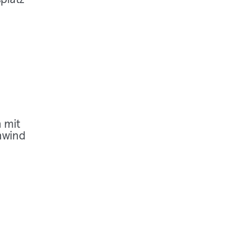
n mit
nwind