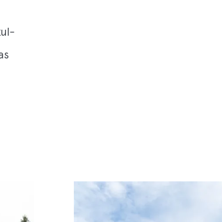
ul­
as